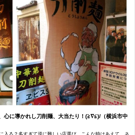
、心に導かれし刀削麺、大当たり！(≧∇≦)/（横浜市中
に入る？多すぎて逆に難しい店選び。こんな時はあえて、ネ