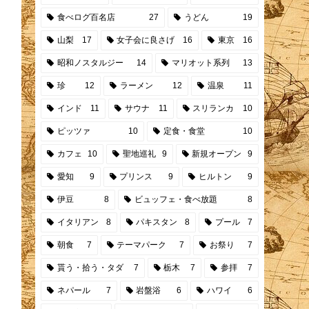
食べログ百名店
27
うどん
19
山梨
17
女子会に良さげ
16
東京
16
昭和ノスタルジー
14
マリオット系列
13
珍
12
ラーメン
12
温泉
11
インド
11
サウナ
11
スリランカ
10
ピッツァ
10
定食・食堂
10
カフェ
10
聖地巡礼
9
新規オープン
9
愛知
9
プリンス
9
ヒルトン
9
伊豆
8
ビュッフェ・食べ放題
8
イタリアン
8
パキスタン
8
プール
7
朝食
7
テーマパーク
7
お祭り
7
貰う・拾う・タダ
7
栃木
7
参拝
7
ネパール
7
岩盤浴
6
ハワイ
6