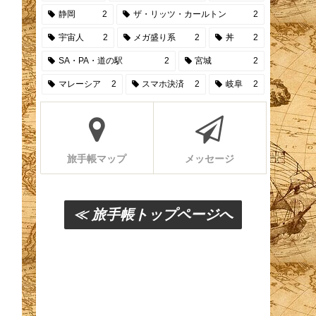
静岡
2
ザ・リッツ・カールトン
2
宇宙人
2
メガ盛り系
2
丼
2
SA・PA・道の駅
2
宮城
2
マレーシア
2
スマホ決済
2
岐阜
2
旅手帳マップ
メッセージ
≪ 旅手帳トップページへ