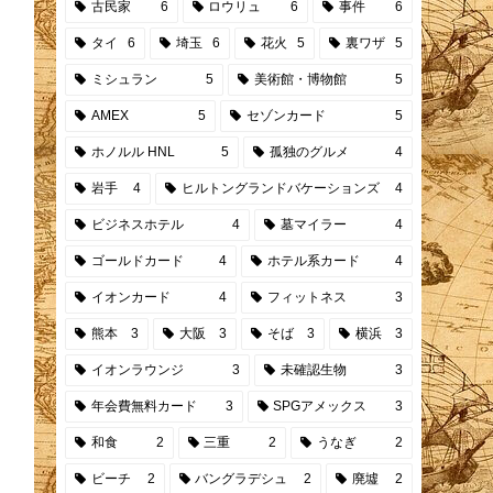
古民家
6
ロウリュ
6
事件
6
タイ
6
埼玉
6
花火
5
裏ワザ
5
ミシュラン
5
美術館・博物館
5
AMEX
5
セゾンカード
5
ホノルル HNL
5
孤独のグルメ
4
岩手
4
ヒルトングランドバケーションズ
4
ビジネスホテル
4
墓マイラー
4
ゴールドカード
4
ホテル系カード
4
イオンカード
4
フィットネス
3
熊本
3
大阪
3
そば
3
横浜
3
イオンラウンジ
3
未確認生物
3
年会費無料カード
3
SPGアメックス
3
和食
2
三重
2
うなぎ
2
ビーチ
2
バングラデシュ
2
廃墟
2