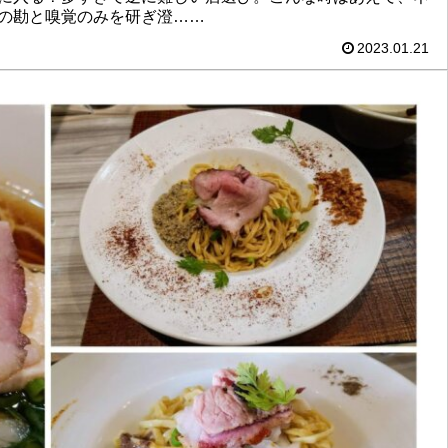
の勘と嗅覚のみを研ぎ澄……
2023.01.21