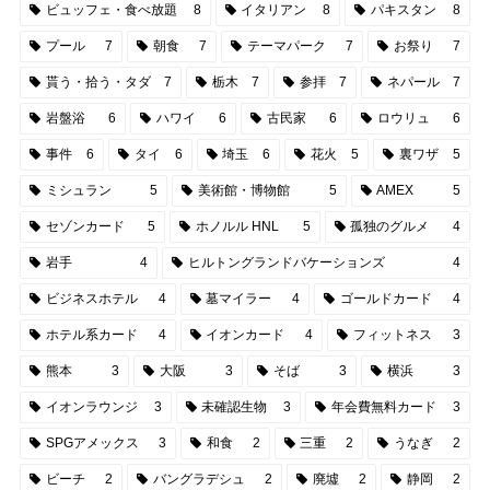
ビュッフェ・食べ放題
8
イタリアン
8
パキスタン
8
プール
7
朝食
7
テーマパーク
7
お祭り
7
貰う・拾う・タダ
7
栃木
7
参拝
7
ネパール
7
岩盤浴
6
ハワイ
6
古民家
6
ロウリュ
6
事件
6
タイ
6
埼玉
6
花火
5
裏ワザ
5
ミシュラン
5
美術館・博物館
5
AMEX
5
セゾンカード
5
ホノルル HNL
5
孤独のグルメ
4
岩手
4
ヒルトングランドバケーションズ
4
ビジネスホテル
4
墓マイラー
4
ゴールドカード
4
ホテル系カード
4
イオンカード
4
フィットネス
3
熊本
3
大阪
3
そば
3
横浜
3
イオンラウンジ
3
未確認生物
3
年会費無料カード
3
SPGアメックス
3
和食
2
三重
2
うなぎ
2
ビーチ
2
バングラデシュ
2
廃墟
2
静岡
2