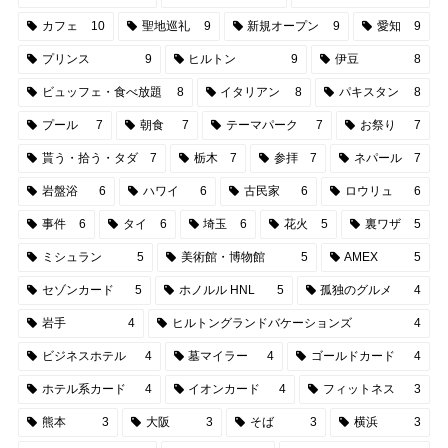
カフェ
10
聖地巡礼
9
新規オープン
9
愛知
9
プリンス
9
ヒルトン
9
伊豆
8
ビュッフェ・食べ放題
8
イタリアン
8
パキスタン
8
プール
7
朝食
7
テーマパーク
7
お祭り
7
貰う・拾う・タダ
7
栃木
7
参拝
7
ネパール
7
岩盤浴
6
ハワイ
6
古民家
6
ロウリュ
6
事件
6
タイ
6
埼玉
6
花火
5
裏ワザ
5
ミシュラン
5
美術館・博物館
5
AMEX
5
セゾンカード
5
ホノルル HNL
5
孤独のグルメ
4
岩手
4
ヒルトングランドバケーションズ
4
ビジネスホテル
4
墓マイラー
4
ゴールドカード
4
ホテル系カード
4
イオンカード
4
フィットネス
3
熊本
3
大阪
3
そば
3
横浜
3