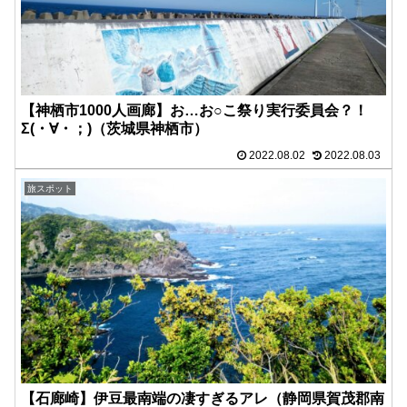
【神栖市1000人画廊】お…お○こ祭り実行委員会？！
Σ(・∀・；)（茨城県神栖市）
2022.08.02
2022.08.03
旅スポット
【石廊崎】伊豆最南端の凄すぎるアレ（静岡県賀茂郡南