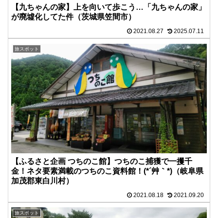
【九ちゃんの家】上を向いて歩こう…「九ちゃんの家」
が廃墟化してた件（茨城県笠間市）
2021.08.27
2025.07.11
旅スポット
【ふるさと企画 つちのこ館】つちのこ捕獲で一攫千
金！ネタ要素満載のつちのこ資料館！(*´艸｀*)（岐阜県
加茂郡東白川村）
2021.08.18
2021.09.20
旅スポット