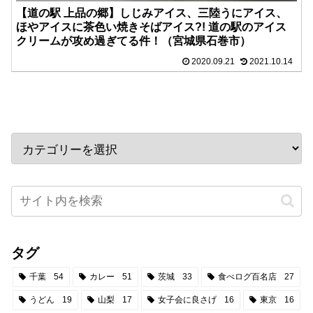
【道の駅 上品の郷】しじみアイス、三陸うにアイス、
ほやアイスに茶色い焼きそばアイス?! 道の駅のアイス
クリームが攻め過ぎてる件！（宮城県石巻市）
2020.09.21
2021.10.14
タグ
千葉
54
カレー
51
茨城
33
食べログ百名店
27
うどん
19
山梨
17
女子会に良さげ
16
東京
16