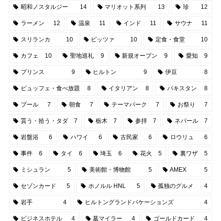
昭和ノスタルジー
14
マリオット系列
13
珍
12
ラーメン
12
温泉
11
インド
11
サウナ
11
スリランカ
10
ピッツァ
10
定食・食堂
10
カフェ
10
聖地巡礼
9
新規オープン
9
愛知
9
プリンス
9
ヒルトン
9
伊豆
8
ビュッフェ・食べ放題
8
イタリアン
8
パキスタン
8
プール
7
朝食
7
テーマパーク
7
お祭り
7
貰う・拾う・タダ
7
栃木
7
参拝
7
ネパール
7
岩盤浴
6
ハワイ
6
古民家
6
ロウリュ
6
事件
6
タイ
6
埼玉
6
花火
5
裏ワザ
5
ミシュラン
5
美術館・博物館
5
AMEX
5
セゾンカード
5
ホノルル HNL
5
孤独のグルメ
4
岩手
4
ヒルトングランドバケーションズ
4
ビジネスホテル
4
墓マイラー
4
ゴールドカード
4