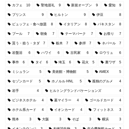
カフェ
10
聖地巡礼
9
新規オープン
9
愛知
9
プリンス
9
ヒルトン
9
伊豆
8
ビュッフェ・食べ放題
8
イタリアン
8
パキスタン
8
プール
7
朝食
7
テーマパーク
7
お祭り
7
貰う・拾う・タダ
7
栃木
7
参拝
7
ネパール
7
岩盤浴
6
ハワイ
6
古民家
6
ロウリュ
6
事件
6
タイ
6
埼玉
6
花火
5
裏ワザ
5
ミシュラン
5
美術館・博物館
5
AMEX
5
セゾンカード
5
ホノルル HNL
5
孤独のグルメ
4
岩手
4
ヒルトングランドバケーションズ
4
ビジネスホテル
4
墓マイラー
4
ゴールドカード
4
ホテル系カード
4
イオンカード
4
フィットネス
3
熊本
3
大阪
3
そば
3
横浜
3
イオンラウンジ
3
未確認生物
3
年会費無料カード
3