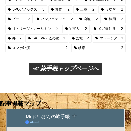
SPGアメックス
3
和食
2
三重
2
うなぎ
2
ビーチ
2
バングラデシュ
2
廃墟
2
静岡
2
ザ・リッツ・カールトン
2
宇宙人
2
メガ盛り系
2
丼
2
SA・PA・道の駅
2
宮城
2
マレーシア
2
スマホ決済
2
岐阜
2
≪ 旅手帳トップページへ
記事掲載マップ