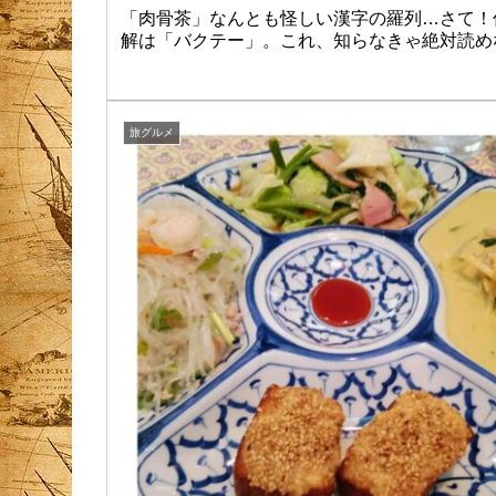
「肉骨茶」なんとも怪しい漢字の羅列…さて！
解は「バクテー」。これ、知らなきゃ絶対読め
旅グルメ