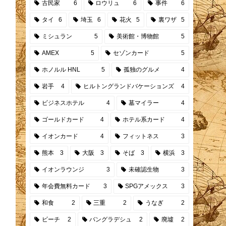
古民家
6
ロウリュ
6
事件
6
タイ
6
埼玉
6
花火
5
裏ワザ
5
ミシュラン
5
美術館・博物館
5
AMEX
5
セゾンカード
5
ホノルル HNL
5
孤独のグルメ
4
岩手
4
ヒルトングランドバケーションズ
4
ビジネスホテル
4
墓マイラー
4
ゴールドカード
4
ホテル系カード
4
イオンカード
4
フィットネス
3
熊本
3
大阪
3
そば
3
横浜
3
イオンラウンジ
3
未確認生物
3
年会費無料カード
3
SPGアメックス
3
和食
2
三重
2
うなぎ
2
ビーチ
2
バングラデシュ
2
廃墟
2