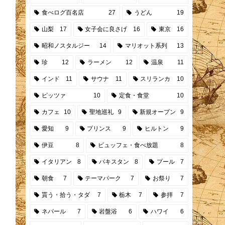
食べログ百名店
27
うどん
19
山梨
17
女子会に良さげ
16
東京
16
昭和ノスタルジー
14
マリオット系列
13
珍
12
ラーメン
12
温泉
11
インド
11
サウナ
11
スリランカ
10
ピッツァ
10
定食・食堂
10
カフェ
10
聖地巡礼
9
新規オープン
9
愛知
9
プリンス
9
ヒルトン
9
伊豆
8
ビュッフェ・食べ放題
8
イタリアン
8
パキスタン
8
プール
7
朝食
7
テーマパーク
7
お祭り
7
貰う・拾う・タダ
7
栃木
7
参拝
7
ネパール
7
岩盤浴
6
ハワイ
6