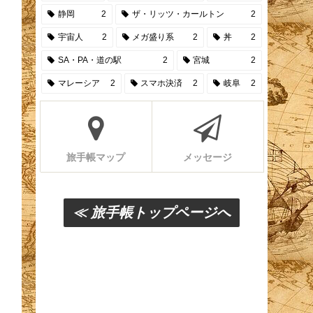
静岡
2
ザ・リッツ・カールトン
2
宇宙人
2
メガ盛り系
2
丼
2
SA・PA・道の駅
2
宮城
2
マレーシア
2
スマホ決済
2
岐阜
2
旅手帳マップ
メッセージ
≪ 旅手帳トップページへ