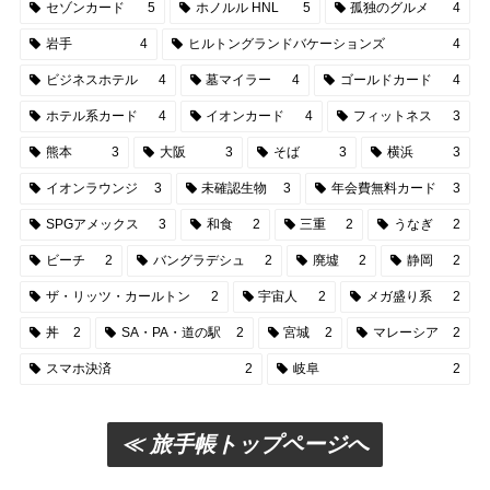
セゾンカード
5
ホノルル HNL
5
孤独のグルメ
4
岩手
4
ヒルトングランドバケーションズ
4
ビジネスホテル
4
墓マイラー
4
ゴールドカード
4
ホテル系カード
4
イオンカード
4
フィットネス
3
熊本
3
大阪
3
そば
3
横浜
3
イオンラウンジ
3
未確認生物
3
年会費無料カード
3
SPGアメックス
3
和食
2
三重
2
うなぎ
2
ビーチ
2
バングラデシュ
2
廃墟
2
静岡
2
ザ・リッツ・カールトン
2
宇宙人
2
メガ盛り系
2
丼
2
SA・PA・道の駅
2
宮城
2
マレーシア
2
スマホ決済
2
岐阜
2
≪ 旅手帳トップページへ