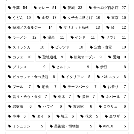
千葉
54
カレー
51
茨城
33
食べログ百名店
27
うどん
19
山梨
17
女子会に良さげ
16
東京
16
昭和ノスタルジー
14
マリオット系列
13
珍
12
ラーメン
12
温泉
11
インド
11
サウナ
11
スリランカ
10
ピッツァ
10
定食・食堂
10
カフェ
10
聖地巡礼
9
新規オープン
9
愛知
9
プリンス
9
ヒルトン
9
伊豆
8
ビュッフェ・食べ放題
8
イタリアン
8
パキスタン
8
プール
7
朝食
7
テーマパーク
7
お祭り
7
貰う・拾う・タダ
7
栃木
7
参拝
7
ネパール
7
岩盤浴
6
ハワイ
6
古民家
6
ロウリュ
6
事件
6
タイ
6
埼玉
6
花火
5
裏ワザ
5
ミシュラン
5
美術館・博物館
5
AMEX
5