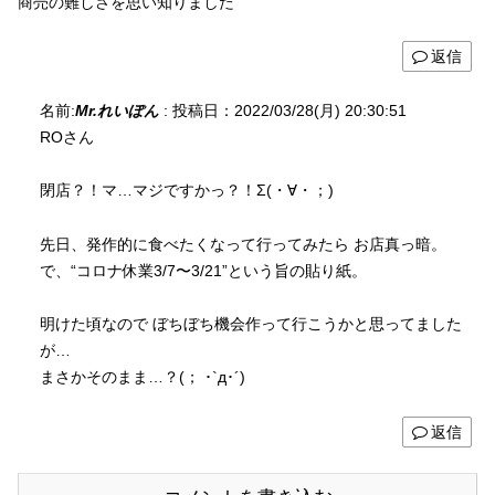
商売の難しさを思い知りました
返信
名前:
Mr.れいぽん
:
投稿日：2022/03/28(月) 20:30:51
ROさん
閉店？！マ…マジですかっ？！Σ(・∀・；)
先日、発作的に食べたくなって行ってみたら お店真っ暗。
で、“コロナ休業3/7〜3/21”という旨の貼り紙。
明けた頃なので ぼちぼち機会作って行こうかと思ってました
が…
まさかそのまま…？(； ･`д･´)
返信