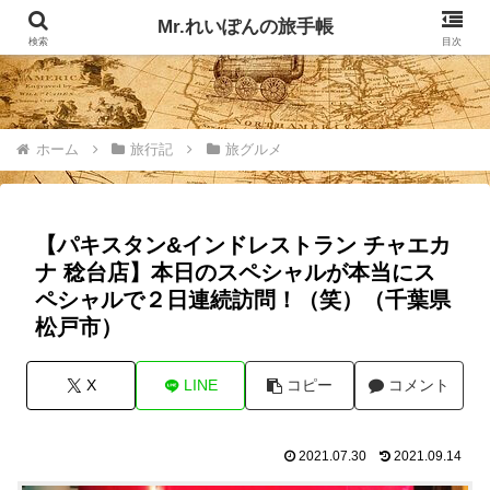
記事掲載マップ
お問い合わせ
Mr.れいぽんの旅手帳
検索
目次
ホーム
旅行記
旅グルメ
【パキスタン&インドレストラン チャエカ
ナ 稔台店】本日のスペシャルが本当にス
ペシャルで２日連続訪問！（笑）（千葉県
松戸市）
X
LINE
コピー
コメント
2021.07.30
2021.09.14