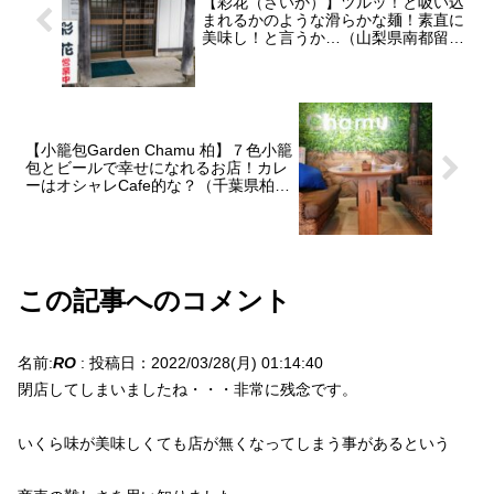
【彩花（さいか）】ツルッ！と吸い込
まれるかのような滑らかな麺！素直に
美味し！と言うか…（山梨県南都留郡
富士河口湖町）
【小籠包Garden Chamu 柏】７色小籠
包とビールで幸せになれるお店！カレ
ーはオシャレCafe的な？（千葉県柏
市）
この記事へのコメント
名前:
RO
:
投稿日：2022/03/28(月) 01:14:40
閉店してしまいましたね・・・非常に残念です。
いくら味が美味しくても店が無くなってしまう事があるという