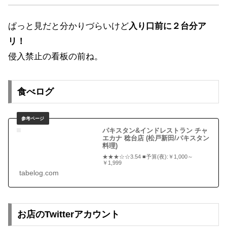
ぱっと見だと分かりづらいけど
入り口前に２台分ア
リ！
侵入禁止の看板の前ね。
食べログ
パキスタン&インドレストラン チャ
エカナ 稔台店 (松戸新田/パキスタン
料理)
★★★☆☆3.54 ■予算(夜):￥1,000～
￥1,999
tabelog.com
お店のTwitterアカウント