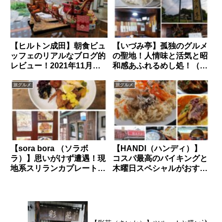
【ヒルトン成田】朝食ビュ
【いづみ亭】孤独のグルメ
ッフェのリアルなブログ的
の聖地！人情味と活気と昭
レビュー！2021年11月版
和感あふれるめし処！（千
（千葉県成田市）
葉県柏市）
旅グルメ
旅グルメ
【sora bora （ソラボ
【HANDI（ハンディ）】
ラ）】思いがけず遭遇！現
コスパ最高のバイキングと
地系スリランカプレート
木曜日スペシャルがおすす
（千葉県松戸市）
めの本場パキスタン料理の
名店！（千葉県野田市）