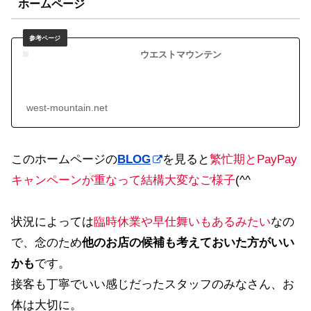
ホームページ
ウエストマウンテン
west-mountain.net
このホームページの
BLOG
を見ると
繁忙期とPayPay
キャンペーンが重なって結構大変なご様子
(^^ゞ
状況によっては
臨時休業や早仕舞いもあるみたい
なの
で、念のため
他のお店の候補も考えておいた方がいい
かも
です。
接客も丁寧でいい感じだったスタッフのみなさん、お
体は大切に。