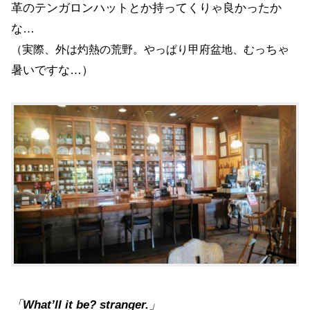
革のテンガロンハットとか持ってくりゃ良かったか
な…
ちゃ
（実際、外は灼熱の荒野。やっぱり甲府盆地、むっ
暑いですな…）
「
What’ll it be?
stranger.
」