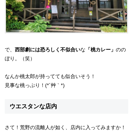
で、
西部劇には恐ろしく不似合い
な
「桃カレー」
のの
ぼり。（笑）
なんか桃太郎が持ってても似合いそう！
見事な桃っぷり！(*´艸｀*)
ウエスタンな店内
さて！荒野の流離人が如く、店内に入ってみますか！