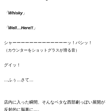
「
Whisky
」
「
Well…Here!!
」
シャーーーーーーーーーーーーーッ！パシッ！
（カウンターをショットグラスが滑る音）
グイッ！
…ふぅ…さて…
店内に入った瞬間、そんなベタな西部劇っぽい展開が
反射的に脳裏に…。