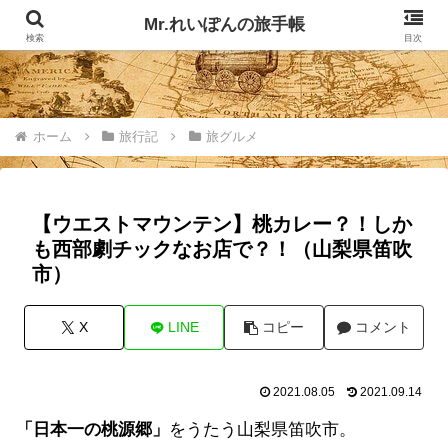
記事掲載マップ
お問い合わせ
Mr.れいぽんの旅手帳
検索
目次
ホーム
旅行記
旅グルメ
【ウエストマウンテン】桃カレー？！しか
も西部劇チックなお店で？！（山梨県笛吹
市）
X
LINE
コピー
コメント
2021.08.05
2021.09.14
「日本一の桃源郷」
をうたう山梨県笛吹市。