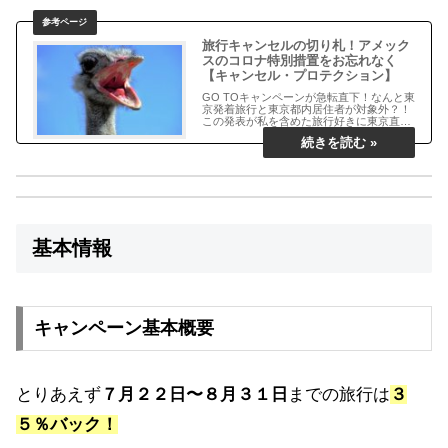
旅行キャンセルの切り札！アメック
スのコロナ特別措置をお忘れなく
【キャンセル・プロテクション】
GO TOキャンペーンが急転直下！なんと東
京発着旅行と東京都内居住者が対象外？！
この発表が私を含めた旅行好きに東京直下
型大地震的な衝撃を与えています。((((；
……
基本情報
キャンペーン基本概要
とりあえず
７月２２日〜８月３１日
までの旅行は
３
５％バック！