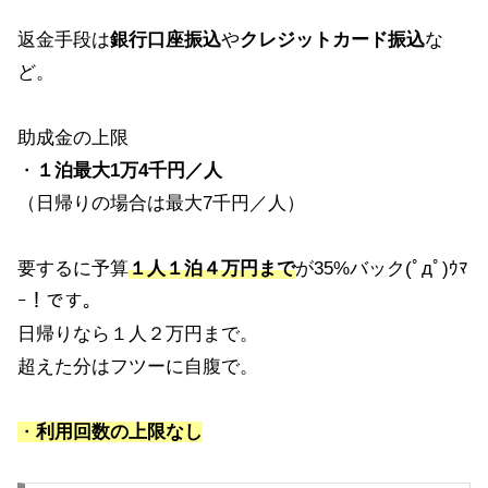
返金手段は
銀行口座振込
や
クレジットカード振込
な
ど。
助成金の上限
・
１泊最大1万4千円／人
（日帰りの場合は最大7千円／人）
要するに予算
１人１泊４万円まで
が35%バック(ﾟдﾟ)ｳﾏ
ｰ！です。
日帰りなら１人２万円まで。
超えた分はフツーに自腹で。
・
利用回数の上限なし