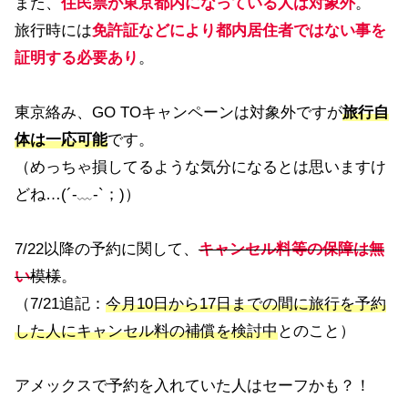
また、
住民票が東京都内になっている人は対象外
。
旅行時には
免許証などにより都内居住者ではない事を
証明する必要あり
。
東京絡み、GO TOキャンペーンは対象外ですが
旅行自
体は一応可能
です。
（めっちゃ損してるような気分になるとは思いますけ
どね…(´-﹏-`；)）
7/22以降の予約に関して、
キャンセル料等の保障は無
い
模様
。
（7/21追記：
今月10日から17日までの間に旅行を予約
した人にキャンセル料の補償を検討中
とのこと）
アメックスで予約を入れていた人はセーフかも？！