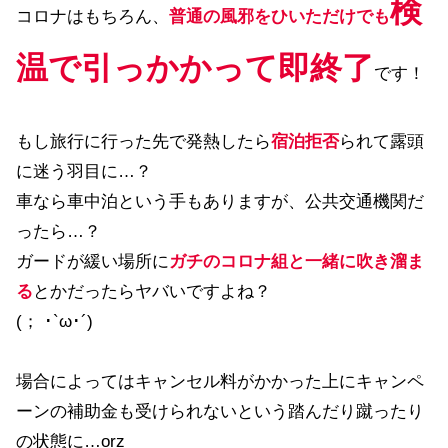
検
コロナはもちろん、
普通の風邪をひいただけでも
温で引っかかって即終了
です！
もし旅行に行った先で発熱したら
宿泊拒否
られて露頭
に迷う羽目に…？
車なら車中泊という手もありますが、公共交通機関だ
ったら…？
ガードが緩い場所に
ガチのコロナ組と一緒に吹き溜ま
る
とかだったらヤバいですよね？
(； ･`ω･´)
場合によってはキャンセル料がかかった上にキャンペ
ーンの補助金も受けられないという踏んだり蹴ったり
の状態に…orz