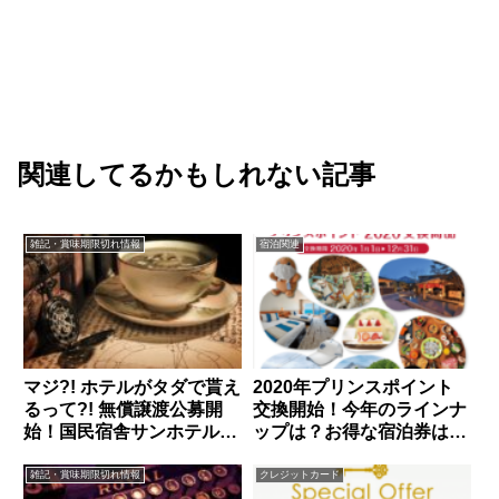
関連してるかもしれない記事
雑記・賞味期限切れ情報
宿泊関連
マジ?! ホテルがタダで貰え
2020年プリンスポイント
るって?! 無償譲渡公募開
交換開始！今年のラインナ
始！国民宿舎サンホテル衣
ップは？お得な宿泊券は？
川荘（岩手県奥州市）
私目線でチェックしてみ
た！
雑記・賞味期限切れ情報
クレジットカード