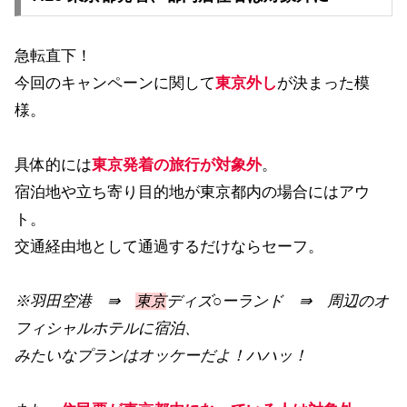
急転直下！
今回のキャンペーンに関して
東京外し
が決まった模
様。
具体的には
東京発着の旅行が対象外
。
宿泊地や立ち寄り目的地が東京都内の場合にはアウ
ト。
交通経由地として通過するだけならセーフ。
※羽田空港 ⇛
東京
ディズ○ーランド ⇛ 周辺のオ
フィシャルホテルに宿泊、
みたいなプランはオッケーだよ！ハハッ！