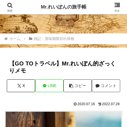
記事掲載マップ
お問い合わせ
Mr.れいぽんの旅手帳
検索
目次
ホーム
雑記・賞味期限切れ情報
【GO TOトラベル】Mr.れいぽん的ざっく
りメモ
X
LINE
コピー
コメント
2020.07.16
2022.07.28