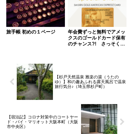
旅手帳 初めの１ページ
年会費ずっと無料でアメッ
クスのゴールドカード保有
のチャンス?! さっそく申
し込んでみた！【セゾンゴ
ールド・アメリカン・エク
スプレスカード 年会費優
遇特典】
【杉戸天然温泉 雅楽の湯（うたの
ゆ）】和の趣あふれる露天風呂で温泉
旅行気分♪（埼玉県杉戸町）
【宿泊記】コロナ対策中のコートヤー
ド・バイ・マリオット大阪本町（大阪
市中央区）