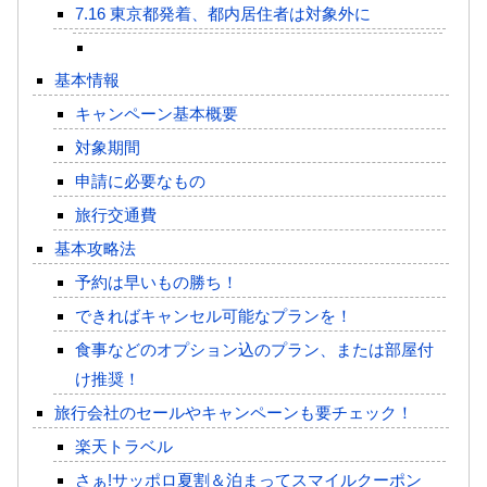
7.16 東京都発着、都内居住者は対象外に
基本情報
キャンペーン基本概要
対象期間
申請に必要なもの
旅行交通費
基本攻略法
予約は早いもの勝ち！
できればキャンセル可能なプランを！
食事などのオプション込のプラン、または部屋付
け推奨！
旅行会社のセールやキャンペーンも要チェック！
楽天トラベル
さぁ!サッポロ夏割＆泊まってスマイルクーポン