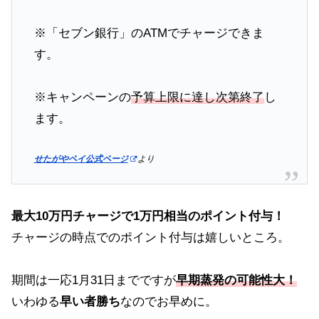
※「セブン銀行」のATMでチャージできま
す。
※キャンペーンの
予算上限に達し次第終了
し
ます。
せたがやペイ公式ページ
より
最大10万円チャージで1万円相当のポイント付与！
チャージの時点でのポイント付与は嬉しいところ。
期間は一応1月31日までですが
早期蒸発の可能性大！
いわゆる
早い者勝ち
なのでお早めに。