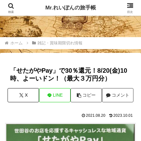
記事掲載マップ
お問い合わせ
Mr.れいぽんの旅手帳
検索
目次
ホーム
雑記・賞味期限切れ情報
「せたがやPay」で30％還元！8/20(金)10
時、よーいドン！（最大３万円分）
X
LINE
コピー
コメント
2021.08.20
2023.10.01