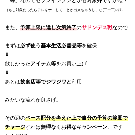
「等」なのでセブンイレブンとかも対象外ですかね？
（もし対象だったらアレをナニして…とか出来ちゃうし、な(￣ー￣)ﾆﾔﾘ）
また、
予算上限に達し次第終了
の
サドンデス戦
なので
まずは
必ず使う基本生活必需品等
を確保
⇓
欲しかった
アイテム等
をお買い上げ
⇓
あとは
飲食店等でジワジワと
利用
みたいな流れが良さげ。
その辺の
ペース配分を考えた上で自分の予算の範囲で
チャージ
すれば
無理なくお得なキャンペーン
、です