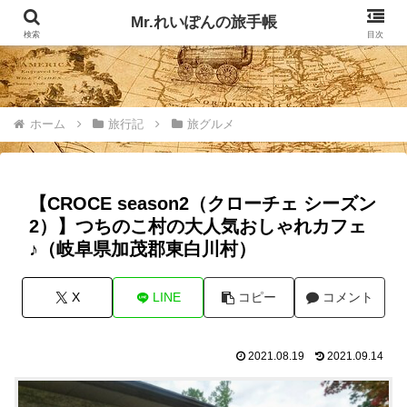
記事掲載マップ
お問い合わせ
Mr.れいぽんの旅手帳
検索
目次
ホーム
旅行記
旅グルメ
【CROCE season2（クローチェ シーズン
2）】つちのこ村の大人気おしゃれカフェ
♪（岐阜県加茂郡東白川村）
X
LINE
コピー
コメント
2021.08.19
2021.09.14