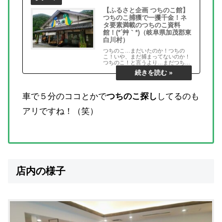
【ふるさと企画 つちのこ館】
つちのこ捕獲で一攫千金！ネ
タ要素満載のつちのこ資料
館！(*´艸｀*)（岐阜県加茂郡東
白川村）
つちのこ…まだいたのか！つちの
こ！いや、まだ捕まってないのか！
つちのこ！と言うより…まだつちの
こ引っ張るか！東白川村！（笑）
ま、ツチノコ目撃情報日本一の東白
川村……
車で５分のココとかで
つちのこ探し
してるのも
アリですね！（笑）
店内の様子