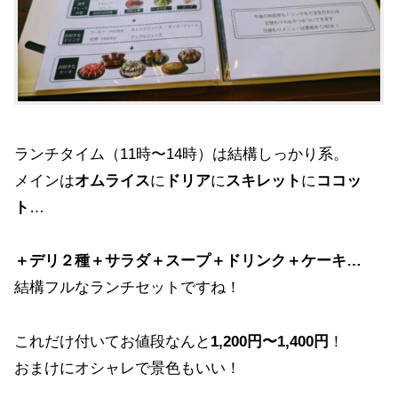
ランチタイム（11時〜14時）は結構しっかり系。
メインは
オムライス
に
ドリア
に
スキレット
に
ココッ
ト
…
＋デリ２種＋サラダ＋スープ＋ドリンク＋ケーキ…
結構フルなランチセットですね！
これだけ付いてお値段なんと
1,200円〜1,400円
！
おまけにオシャレで景色もいい！