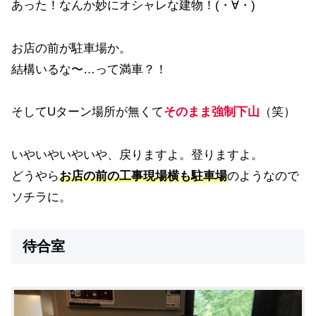
あった！なんか妙にオシャレな建物！(・∀・)
お店の前が駐車場か。
結構いるな〜…って満車？！
そしてUターン場所が無くて
そのまま強制下山
（笑）
いやいやいやいや、戻りますよ。登りますよ。
どうやら
お店の前の工事現場横も駐車場
のようなので
ソチラに。
待合室