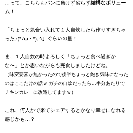
…って、こちらもパンに負けず劣らず
結構なボリュー
ム！
「ちょっと気合い入れて１人自炊したら作りすぎちゃ
った♪(*ﾉω・*)ﾃﾍ」ぐらいの量！
ま、１人自炊の時よろしく「ちょっと食べ過ぎか
な〜」とか思いながらも完食しましたけどね。
（味変要素が無かったので後半ちょっと飽き気味になった
のはここだけの話ｗ ガチの自炊だったら…半分あたりで
チキンカレーに改造してますｗ）
これ、何人かで来てシェアするとかなり幸せになれる
感じかも…？