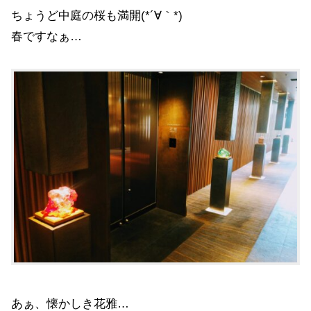
ちょうど中庭の桜も満開(*´∀｀*)
春ですなぁ…
あぁ、懐かしき花雅…