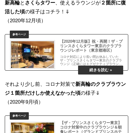
新高輪
と
さくらタワー
、使えるラウンジが
２箇所に復
活した頃
の様子はコチラ！⇓
（2020年12月頃）
【2020年12月版】祝・再開！ザ・プ
リンスさくらタワー東京のクラブラ
ウンジレポート（東京都港区）
コロナ対応により長い間お休みしていた
ザ・プリンスさくらタワー東京のクラブラ
ウンジ（正確にはエグゼクティブラウン
ジ）が2020年12月7日15時より遂に再開し
まし……
それより少し前、コロナ対策で
新高輪のクラブラウン
ジ１箇所だけしか使えなかった頃
の様子⇓
（2020年9月頃）
【ザ・プリンスさくらタワー東京】
コロナ対策中のクラブラウンジ＆朝
食レポート（グランドプリンスホテ