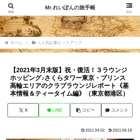
記事掲載マップ
お問い合わせ
Mr.れいぽんの旅手帳
検索
目次
ホーム
☆人気記事ピックアップ
【2021年3月末版】祝・復活！３ラウンジ
ホッピング♪さくらタワー東京・プリンス
高輪エリアのクラブラウンジレポート《基
本情報＆ティータイム編》（東京都港区）
X
LINE
コピー
コメント
2021.04.02
2021.09.19