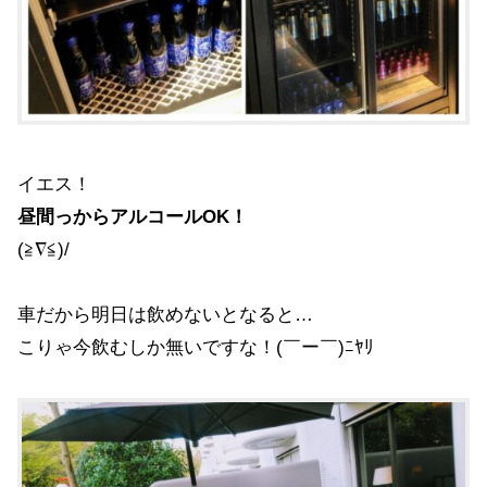
イエス！
昼間っからアルコールOK！
(≧∇≦)/
車だから明日は飲めないとなると…
こりゃ今飲むしか無いですな！(￣ー￣)ﾆﾔﾘ