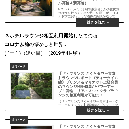
ル高輪＆新高輪）
GO TOトラベル活用で東京都以外の国内旅
行ばかり行っている今日この頃。が、コロ
ナ以前に発行した宿泊券の期限が迫ってい
るという理由で久しぶりの東京のホテル宿
泊。……
３ホテルラウンジ相互利用開始
したての頃。
コロナ以前
の懐かしき世界⇓
( ´ー｀)（遠い目）（2019年4月頃）
【ザ・プリンス さくらタワー東京
】ラウンジレポート《ティータイム
編》プリンス＆マリオット上級会員
のラウンジ利用特典がパワーアッ
プ！高輪エリアの３つのクラブラウ
ンジの相互利用が可能に！
【ザ・プリンスさくらタワー東京オートグ
ラフコレクション】宿泊時のプリンス＆マ
リオット上級会員のラウンジ利用特典がパ
ワーアップ！実際に宿泊してのラウンジ体
験をシェアします！
【ザ・プリンス さくらタワー東京