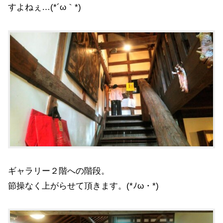
すよねぇ…(*´ω｀*)
ギャラリー２階への階段。
節操なく上がらせて頂きます。(*ﾉω・*)