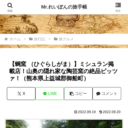
記事掲載マップ
お問い合わせ
Mr.れいぽんの旅手帳
検索
目次
ホーム
旅行記
旅グルメ
【蜩窯 （ひぐらしがま）】ミシュラン掲
載店！山奥の隠れ家な陶芸窯の絶品ピッツ
ァ！（熊本県上益城郡御船町）
X
LINE
コピー
コメント
2022.09.19
2022.09.20