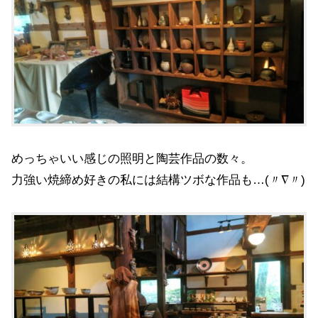
めっちゃいい感じの照明と陶芸作品の数々。
力強い焼締め好きの私には結構ツボな作品も…(〃∇〃)